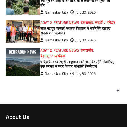
श्यामपुर वन क्षेत्र में जंगली हाथी के हमले से वन गुर्जर की
मौत
Namaskar City
July 30, 2026
ADVT 2
,
FEATURE NEWS
,
उत्तराखंड
,
रूडकी / हरिद्वार
लाल बहादुर शास्त्री स्मारक विद्यालय में नवनिर्मित टाइल्ड
सड़क का उद्घाटन
Namaskar City
July 30, 2026
ADVT 2
,
FEATURE NEWS
,
उत्तराखंड
,
देहरादून / ऋषिकेश
प्रदेश के 114 शहरी आयुष्मान आरोग्य मंदिर रहेंगे संचालित,
एक अगस्त से नगर निकाय संभालेंगे जिम्मेदारी
Namaskar City
July 30, 2026
+
About Us