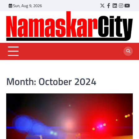
Skip
Sun, Aug 9, 2026
Twitter
Facebook
LinkedIn
Instagr
YouT
to
content
Month:
October 2024