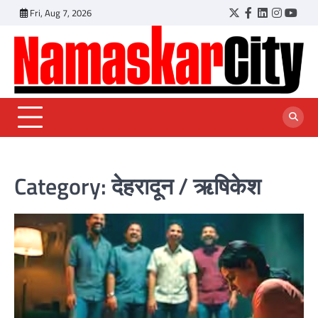
Skip
Fri, Aug 7, 2026
Twitter
Facebook
LinkedIn
Instagr
YouT
to
content
Category:
देहरादून / ऋषिकेश