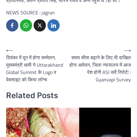
श्रीवास्तव, अरुण प्रताप सिंह, सौरभ रावत व अन्य पहुंचे थे।ही थी।
NEWS SOURCE : jagran
Post
⟵
⟶
दिसंबर में दून में होगा सम्मेलन,
समय सीमा बढ़ाने के लिए भी दाखिल
navigation
मुख्यमंत्री धामी ने Uttarakhand
होगा आवेदन, जिला न्यायालय में आज
Global Summit के Logo व
पेश होगी ASI सर्वे रिपोर्ट! :
वेबसाइट को किया लॉन्च
Gyanvapi Survey
Related Posts