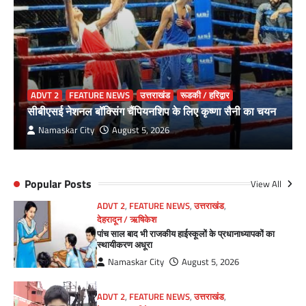
ADVT 2
FEATURE NEWS
उत्तराखंड
रूडकी / हरिद्वार
सीबीएसई नेशनल बॉक्सिंग चैंपियनशिप के लिए कृष्णा सैनी का चयन
Namaskar City
August 5, 2026
Popular Posts
View All
ADVT 2
,
FEATURE NEWS
,
उत्तराखंड
,
देहरादून / ऋषिकेश
पांच साल बाद भी राजकीय हाईस्कूलों के प्रधानाध्यापकों का
स्थायीकरण अधूरा
Namaskar City
August 5, 2026
ADVT 2
,
FEATURE NEWS
,
उत्तराखंड
,