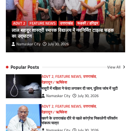
ADVT 2
FEATURE NEWS
उत्तराखंड
रूडकी / हरिद्वार
लाल बहादुर शास्त्री स्मारक विद्यालय में नवनिर्मित टाइल्ड सड़क
का उद्घाटन
Namaskar City
July 30, 2026
Popular Posts
View All
ADVT 2
,
FEATURE NEWS
,
उत्तराखंड
,
देहरादून / ऋषिकेश
मसूरी में महिला ने फंदा लगाकर दी जान, पुलिस जांच में जुटी
Namaskar City
July 30, 2026
ADVT 2
,
FEATURE NEWS
,
उत्तराखंड
,
देहरादून / ऋषिकेश
खरगे के उत्तराखंड दौरे से पहले कांग्रेस निकालेगी परिवर्तन
संकल्प यात्रा
Namaskar City
July 30, 2026