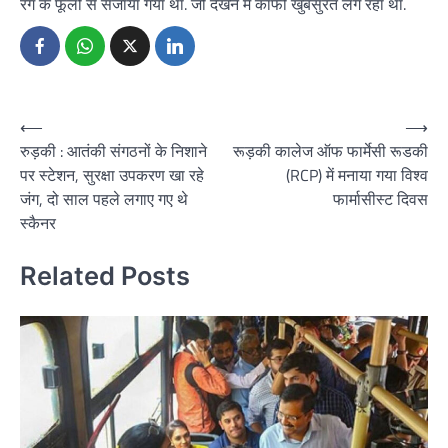
रंग के फूलों से सजाया गया था. जो देखने में काफी खुबसुरत लग रहा था.
Post
⟵
⟶
रुड़की : आतंकी संगठनों के निशाने
रूड़की कालेज ऑफ फार्मेसी रूडकी
navigation
पर स्टेशन, सुरक्षा उपकरण खा रहे
(RCP) में मनाया गया विश्व
जंग, दो साल पहले लगाए गए थे
फार्मासीस्ट दिवस
स्कैनर
Related Posts