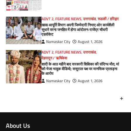
ADVT 2
,
FEATURE NEWS
,
उत्तराखंड
,
रूडकी / हरिद्वार
खाद्य आपूर्ति विभाग अपनी जिम्मेदारी निभाए ओर कार्यशैली
सुधारे वरना जनहित में होगा आंदोलन-राजेंद्र चौधरी
एडवोकेट
Namaskar City
August 1, 2026
ADVT 2
,
FEATURE NEWS
,
उत्तराखंड
,
देहरादून / ऋषिकेश
शादी के आठ महीने बाद सरकारी शिक्षिका की संदिग्ध मौत, मां
को भेजा भावुक वीडियो; ससुराल पक्ष पर मानसिक प्रताड़ना
के आरोप
Namaskar City
August 1, 2026
+
About Us