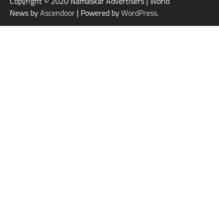
Copyright © 2020 Namaskar Advertisers | World
News by
Ascendoor
| Powered by
WordPress
.